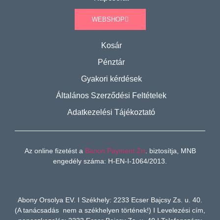
WEBSHOP
Kosár
Pénztár
Gyakori kérdések
Általános Szerződési Feltételek
Adatkezelési Tájékoztató
Az online fizetést a
Barion Payment Zrt
. biztosítja, MNB
engedély száma: H-EN-I-1064/2013.
Abony Orsolya EV. I Székhely: 2233 Ecser Bajcsy Zs. u. 40.
(A tanácsadás nem a székhelyen történek!) I Levelezési cím,