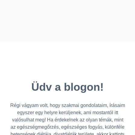
Üdv a blogon!
Régi vágyam volt, hogy szakmai gondolataim, írásaim
egyszer egy helyre kerüljenek, ami mostantól itt
valósulhat meg! Ha érdekelnek az olyan témák, mint
az egészségmegőrzés, egészséges fogyás, különféle
betegségek diétája, divatdiéták területe, akkor kattints