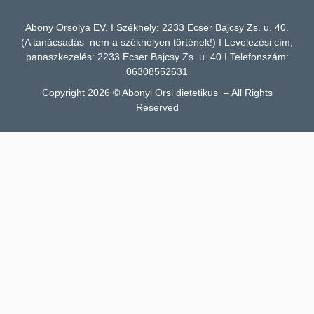
Abony Orsolya EV. I Székhely: 2233 Ecser Bajcsy Zs. u. 40.
(A tanácsadás nem a székhelyen történek!) I Levelezési cím,
panaszkezelés: 2233 Ecser Bajcsy Zs. u. 40 I Telefonszám:
06308552631
Copyright 2026 © Abonyi Orsi dietetikus – All Rights
Reserved