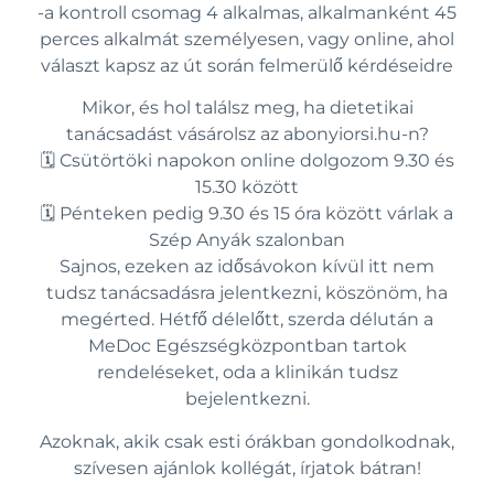
-a kontroll csomag 4 alkalmas, alkalmanként 45
perces alkalmát személyesen, vagy online, ahol
választ kapsz az út során felmerülő kérdéseidre
Mikor, és hol találsz meg, ha dietetikai
tanácsadást vásárolsz az abonyiorsi.hu-n?
🗓️ Csütörtöki napokon online dolgozom 9.30 és
15.30 között
🗓️ Pénteken pedig 9.30 és 15 óra között várlak a
Szép Anyák szalonban
Sajnos, ezeken az idősávokon kívül itt nem
tudsz tanácsadásra jelentkezni, köszönöm, ha
megérted. Hétfő délelőtt, szerda délután a
MeDoc Egészségközpontban tartok
rendeléseket, oda a klinikán tudsz
bejelentkezni.
Azoknak, akik csak esti órákban gondolkodnak,
szívesen ajánlok kollégát, írjatok bátran!