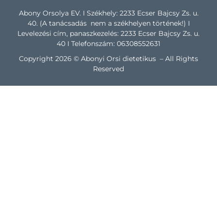
Abony Orsolya EV. I Székhely: 2233 Ecser Bajcsy Zs. u.
40. (A tanácsadás nem a székhelyen történek!) I
Levelezési cím, panaszkezelés: 2233 Ecser Bajcsy Zs. u.
40 I Telefonszám: 06308552631
Copyright 2026 © Abonyi Orsi dietetikus – All Rights
Reserved