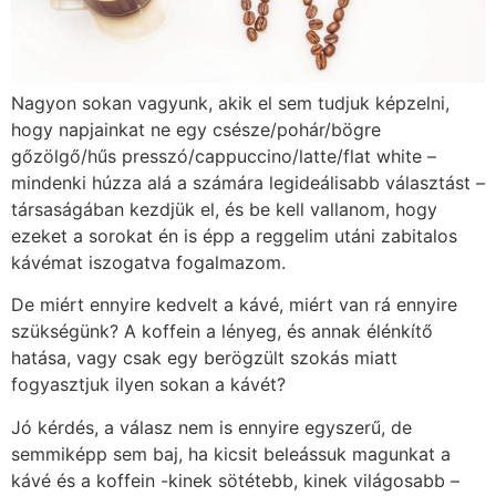
Nagyon sokan vagyunk, akik el sem tudjuk képzelni,
hogy napjainkat ne egy csésze/pohár/bögre
gőzölgő/hűs presszó/cappuccino/latte/flat white –
mindenki húzza alá a számára legideálisabb választást –
társaságában kezdjük el, és be kell vallanom, hogy
ezeket a sorokat én is épp a reggelim utáni zabitalos
kávémat iszogatva fogalmazom.
De miért ennyire kedvelt a kávé, miért van rá ennyire
szükségünk? A koffein a lényeg, és annak élénkítő
hatása, vagy csak egy berögzült szokás miatt
fogyasztjuk ilyen sokan a kávét?
Jó kérdés, a válasz nem is ennyire egyszerű, de
semmiképp sem baj, ha kicsit beleássuk magunkat a
kávé és a koffein -kinek sötétebb, kinek világosabb –