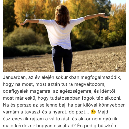
Januárban, az év elején sokunkban megfogalmazódik,
hogy na most, most aztán tutira megváltozom,
odafigyelek magamra, az egészségemre, és idéntől
most már eskü, hogy tudatosabban fogok táplálkozni.
Na és persze az se lenne baj, ha pár kilóval könnyebben
várnám a tavaszt és a nyarat, de pszt… 😉 Majd
észreveszik rajtam a változást, és akkor nem győzik
majd kérdezni: hogyan csináltad? Én pedig büszkén