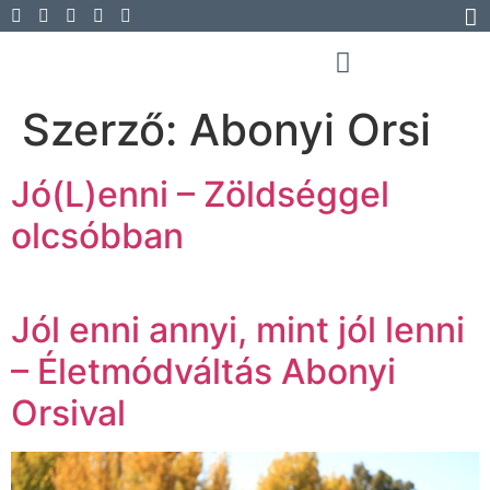
Szerző:
Abonyi Orsi
Jó(L)enni – Zöldséggel
olcsóbban
Jól enni annyi, mint jól lenni
– Életmódváltás Abonyi
Orsival