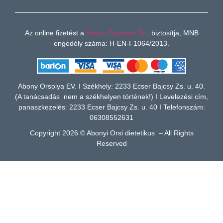
Az online fizetést a
Barion Payment Zrt
. biztosítja, MNB
engedély száma: H-EN-I-1064/2013.
Abony Orsolya EV. I Székhely: 2233 Ecser Bajcsy Zs. u. 40.
(A tanácsadás nem a székhelyen történek!) I Levelezési cím,
panaszkezelés: 2233 Ecser Bajcsy Zs. u. 40 I Telefonszám:
06308552631
Copyright 2026 © Abonyi Orsi dietetikus – All Rights
Reserved