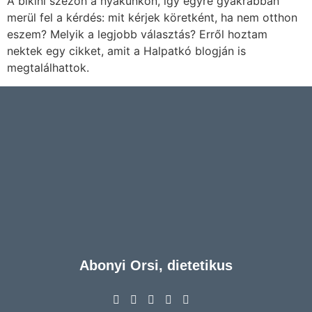
A bikini szezon a nyakunkon, így egyre gyakrabban
merül fel a kérdés: mit kérjek köretként, ha nem otthon
eszem? Melyik a legjobb választás? Erről hoztam
nektek egy cikket, amit a Halpatkó blogján is
megtalálhattok.
Abonyi Orsi, dietetikus