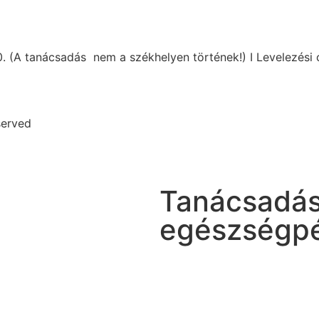
0. (A tanácsadás nem a székhelyen történek!) I Levelezési
served
Tanácsadás
egészségpén