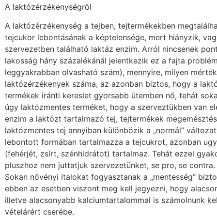
A laktózérzékenységről
A laktózérzékenység a tejben, tejtermékekben megtalálhat
tejcukor lebontásának a képtelensége, mert hiányzik, va
szervezetben található laktáz enzim. Arról nincsenek pon
lakosság hány százalékánál jelentkezik ez a fajta problém
leggyakrabban olvasható szám), mennyire, milyen mérté
laktózérzékenyek száma, az azonban biztos, hogy a lak
termékek iránti kereslet gyorsabb ütemben nő, tehát sok
úgy laktózmentes terméket, hogy a szerveztükben van el
enzim a laktózt tartalmazó tej, tejtermékek megemészté
laktózmentes tej annyiban különbözik a „normál” változat
lebontott formában tartalmazza a tejcukrot, azonban ugy
(fehérjét, zsírt, szénhidrátot) tartalmaz. Tehát ezzel gya
pluszhoz nem juttatjuk szervezetünket, se pro, se contra.
Sokan növényi italokat fogyasztanak a „mentesség” bizto
ebben az esetben viszont meg kell jegyezni, hogy alacso
illetve alacsonyabb kalciumtartalommal is számolnunk k
vételárért cserébe.