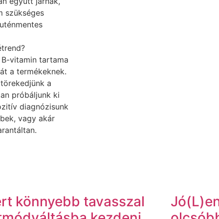
n együtt járnak,
em szükséges
luténmentes
étrend?
 B-vitamin tartama
át a termékeknek.
törekedjünk a
an próbáljunk ki
zitív diagnózisunk
bbek, vagy akár
rantáltan.
rt könnyebb tavasszal
Jó(L)en
tmódváltásba kezdeni,
olcsób