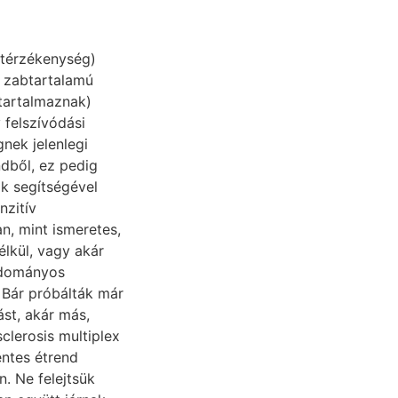
ztérzékenység)
, zabtartalamú
 tartalmaznak)
 felszívódási
nek jelenlegi
ndből, ez pedig
k segítségével
nzitív
n, mint ismeretes,
lkül, vagy akár
Tudományos
 Bár próbálták már
st, akár más,
clerosis multiplex
entes étrend
n. Ne felejtsük