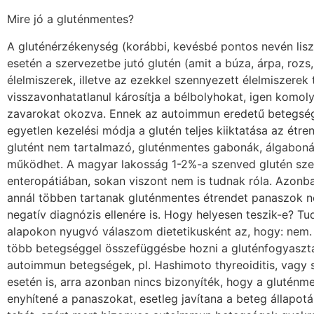
Mire jó a gluténmentes?
A gluténérzékenység (korábbi, kevésbé pontos nevén lis
esetén a szervezetbe jutó glutén (amit a búza, árpa, rozs
élelmiszerek, illetve az ezekkel szennyezett élelmiszerek
visszavonhatatlanul károsítja a bélbolyhokat, igen komoly
zavarokat okozva. Ennek az autoimmun eredetű betegség
egyetlen kezelési módja a glutén teljes kiiktatása az étre
glutént nem tartalmazó, gluténmentes gabonák, álgaboná
működhet. A magyar lakosság 1-2%-a szenved glutén sze
enteropátiában, sokan viszont nem is tudnak róla. Azonba
annál többen tartanak gluténmentes étrendet panaszok né
negatív diagnózis ellenére is. Hogy helyesen teszik-e? 
alapokon nyugvó válaszom dietetikusként az, hogy: nem.
több betegséggel összefüggésbe hozni a gluténfogyasztá
autoimmun betegségek, pl. Hashimoto thyreoiditis, vagy s
esetén is, arra azonban nincs bizonyíték, hogy a gluténm
enyhítené a panaszokat, esetleg javítana a beteg állapotá