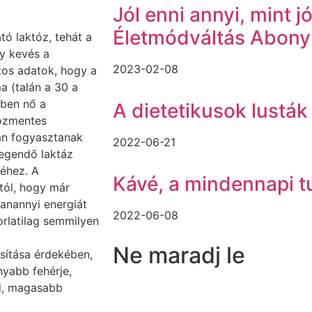
Jól enni annyi, mint jó
Életmódváltás Abonyi
ó laktóz, tehát a
gy kevés a
2023-02-08
tos adatok, hogy a
a (talán a 30 a
kben nő a
A dietetikusok lustá
tózmentes
an fogyasztanak
2022-06-21
egendő laktáz
séhez. A
Kávé, a mindennapi t
tól, hogy már
anannyi energiát
2022-06-08
korlatilag semmilyen
Ne maradj le
sítása érdekében,
nyabb fehérje,
el, magasabb