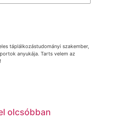
veles táplálkozástudományi szakember,
portok anyukája. Tarts velem az
!
el olcsóbban