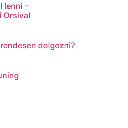
l lenni –
 Orsival
k rendesen dolgozni?
uning