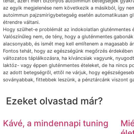
tehát, azért mert bizonyos autoimmun betegségek gyakra
az egyik megjelenése nem következik a másikból, így n
autoimmun pajzsmirigybetegség esetén automatikusan g
étrendre váltani.
Hogy szülhet-e problémát az indokolatlan gluténmentes 
Valószínűleg nem, de tény, hogy a gluténmentes gabonák
alacsonyabb, és ismét meg kell említenem a magasabb ár
Fontos tehát, hogy az egészségünk megőrzés érdekében 
változatos táplálkozásra, ha kíváncsiak vagyunk, nyugodt
laktóz- vagy éppen gluténmentes ételeket, de ha nincs po
az adott betegségről, ettől ne várjuk, hogy egészségese
soványabbak, fittebbek leszünk, a pénztárcánk viszont ga
Ezeket olvastad már?
Kávé, a mindennapi tuning
Mié
éle