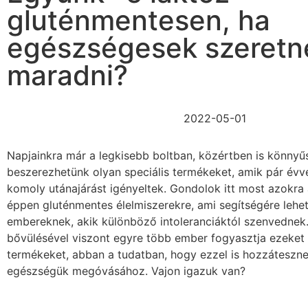
gluténmentesen, ha
egészségesek szeretn
maradni?
2022-05-01
Napjainkra már a legkisebb boltban, közértben is könnyű
beszerezhetünk olyan speciális termékeket, amik pár év
komoly utánajárást igényeltek. Gondolok itt most azokra 
éppen gluténmentes élelmiszerekre, ami segítségére lehe
embereknek, akik különböző intoleranciáktól szenvednek.
bővülésével viszont egyre több ember fogyasztja ezeket
termékeket, abban a tudatban, hogy ezzel is hozzáteszne
egészségük megóvásához. Vajon igazuk van?