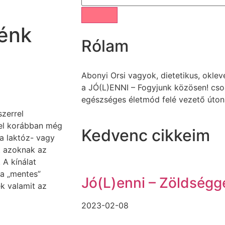
énk
Rólam
Abonyi Orsi vagyok, dietetikus, okle
a JÓ(L)ENNI – Fogyjunk közösen! cso
egészséges életmód felé vezető úton
szerrel
vel korábban még
Kedvenc cikkeim
a laktóz- vagy
t azoknak az
 A kínálat
 a „mentes”
Jó(L)enni – Zöldségg
k valamit az
2023-02-08