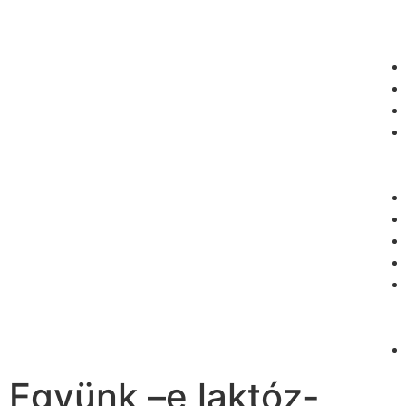
Együnk –e laktóz-