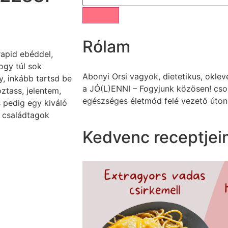
Rólam
rapid ebéddel,
ogy túl sok
Abonyi Orsi vagyok, dietetikus, okle
, inkább tartsd be
a JÓ(L)ENNI – Fogyjunk közösen! cso
oztass, jelentem,
egészséges életmód felé vezető úton
s pedig egy kiváló
b családtagok
Kedvenc receptjei