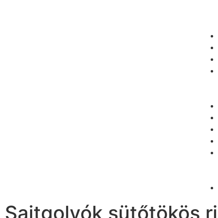
Sajtgolyók sütőtökös r