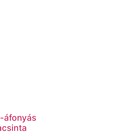
-áfonyás
acsinta