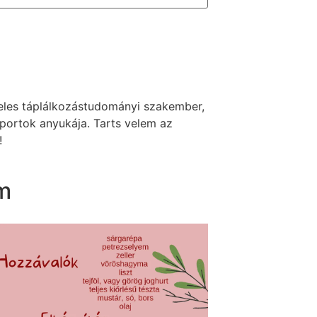
veles táplálkozástudományi szakember,
portok anyukája. Tarts velem az
!
m