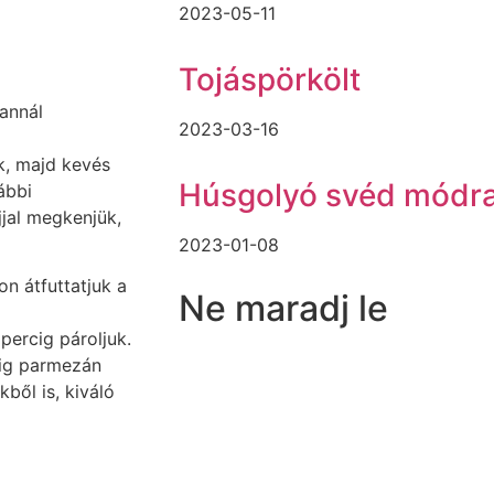
2023-05-11
Tojáspörkölt
 annál
2023-03-16
ük, majd kevés
Húsgolyó svéd módr
ábbi
jjal megkenjük,
2023-01-08
on átfuttatjuk a
Ne maradj le
 percig pároljuk.
edig parmezán
kből is, kiváló