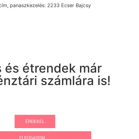
 cím, panaszkezelés: 2233 Ecser Bajcsy
 és étrendek már
ztári számlára is!
ÉRDEKEL
ELFOGADOM