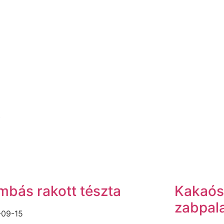
j
bás rakott tészta
Kakaós
zabpal
-09-15