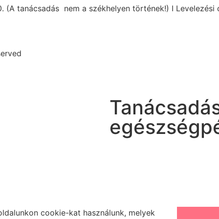
0. (A tanácsadás nem a székhelyen történek!) I Levelezési
served
Tanácsadás
egészségpén
ldalunkon cookie-kat használunk, melyek