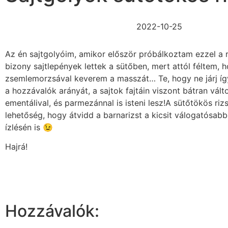
2022-10-25
Az én sajtgolyóim, amikor először próbálkoztam ezzel a 
bizony sajtlepények lettek a sütőben, mert attól féltem, h
zsemlemorzsával keverem a masszát… Te, hogy ne járj így
a hozzávalók arányát, a sajtok fajtáin viszont bátran vált
ementálival, és parmezánnal is isteni lesz!A sütőtökös riz
lehetőség, hogy átvidd a barnarizst a kicsit válogatósab
ízlésén is 😉
Hajrá!
Hozzávalók: