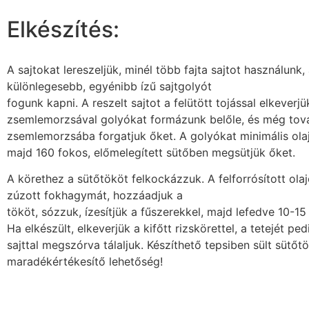
Elkészítés:
A sajtokat lereszeljük, minél több fajta sajtot használunk,
különlegesebb, egyénibb ízű sajtgolyót
fogunk kapni. A reszelt sajtot a felütött tojással elkeverj
zsemlemorzsával golyókat formázunk belőle, és még tov
zsemlemorzsába forgatjuk őket. A golyókat minimális ola
majd 160 fokos, előmelegített sütőben megsütjük őket.
A körethez a sütőtököt felkockázzuk. A felforrósított olaj
zúzott fokhagymát, hozzáadjuk a
tököt, sózzuk, ízesítjük a fűszerekkel, majd lefedve 10-15
Ha elkészült, elkeverjük a kifőtt rizskörettel, a tetejét p
sajttal megszórva tálaljuk. Készíthető tepsiben sült sütőtö
maradékértékesítő lehetőség!